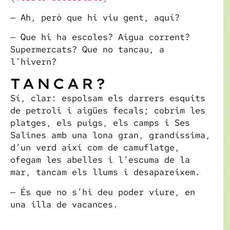
— Ah, però que hi viu gent, aquí?
— Que hi ha escoles? Aigua corrent?
Supermercats? Que no tancau, a
l’hivern?
TANCAR?
Sí, clar: espolsam els darrers esquits
de petroli i aigües fecals; cobrim les
platges, els puigs, els camps i Ses
Salines amb una lona gran, grandíssima,
d’un verd així com de camuflatge,
ofegam les abelles i l’escuma de la
mar, tancam els llums i desapareixem.
— És que no s’hi deu poder viure, en
una illa de vacances.