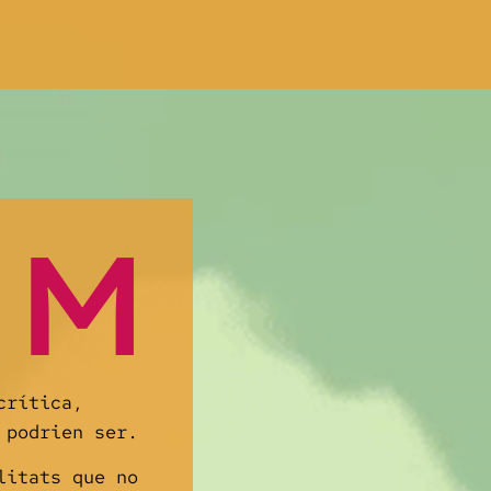
OM
crítica,
 podrien ser.
litats que no