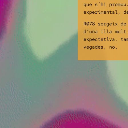
que s’hi promou
experimental, d
R078 sorgeix de
d’una illa molt
expectativa, ta
vegades, no.