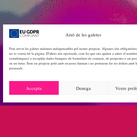
Això de les galetes
Fem servir les galetes mínimes indispensables pel nostre projecte. Algunes són obligatòries
no es veuria bé la pàgina. D'altres són opcionals, com les que ens ajuden a saber el nombre
(estadístiques) o recopilar dades bàsiques als formularis de contacte, de propostes o un poss
en un futur. Som un projecte petit amb recursos limitats i no pretenem fer res dolent amb l
personals.
Accepta
Denega
Veure prefe
PORTADA