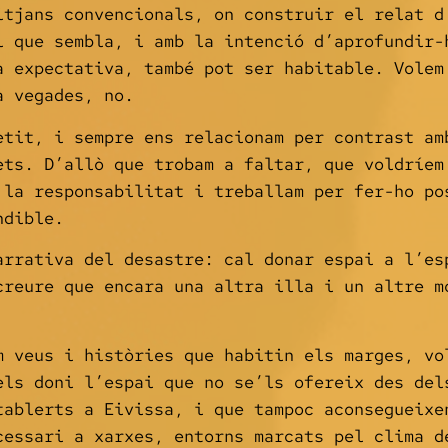
itjans convencionals, on construir el relat d
l que sembla, i amb la intenció d’aprofundir-
a expectativa, també pot ser habitable. Volem
a vegades, no.
etit, i sempre ens relacionam per contrast am
ets. D’allò que trobam a faltar, que voldríem
 la responsabilitat i treballam per fer-ho po
ndible.
arrativa del desastre: cal donar espai a l’es
creure que encara una altra illa i un altre m
m veus i històries que habitin els marges, vo
els doni l’espai que no se’ls ofereix des del
tablerts a Eivissa, i que tampoc aconsegueixe
cessari a xarxes, entorns marcats pel clima d