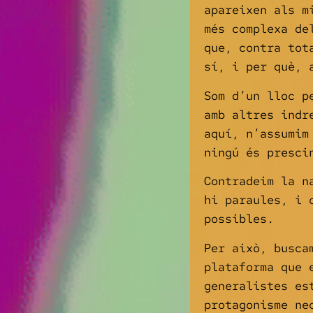
apareixen als m
més complexa de
que, contra tot
sí, i per què, 
Som d’un lloc p
amb altres indr
aquí, n’assumim
ningú és presci
Contradeim la n
hi paraules, i 
possibles.
Per això, busca
plataforma que 
generalistes es
protagonisme ne