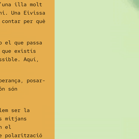
’una illa molt
hi. Una Eivissa
 contar per què
b el que passa
 que existís
ssible. Aquí,
perança, posar-
ón són
lem ser la
s mitjans
n el
e polarització