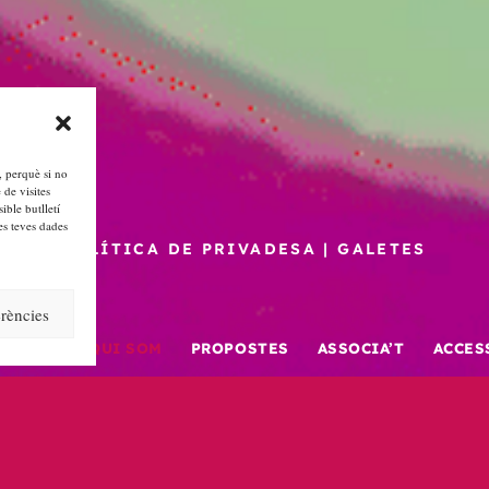
, perquè si no
 de visites
ible butlletí
es teves dades
POLÍTICA DE PRIVADESA
|
GALETES
rències
INDEX
QUI SOM
PROPOSTES
ASSOCIA’T
ACCES