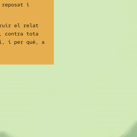
 reposat i
ruir el relat
, contra tota
í, i per què, a