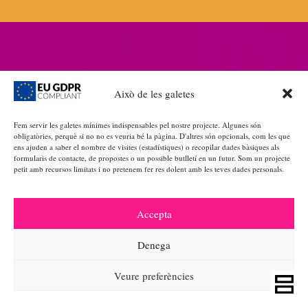
POLÍTICA DE PRIVADESA
|
GALETES
Això de les galetes
Fem servir les galetes mínimes indispensables pel nostre projecte. Algunes són
obligatòries, perquè si no no es veuria bé la pàgina. D'altres són opcionals, com les que
ens ajuden a saber el nombre de visites (estadístiques) o recopilar dades bàsiques als
INSTA
formularis de contacte, de propostes o un possible butlletí en un futur. Som un projecte
petit amb recursos limitats i no pretenem fer res dolent amb les teves dades personals.
Accepta
Denega
Veure preferències