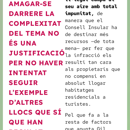
AMAGAR-SE
seu aire amb total
DARRERE LA
impunitat,
de
manera que el
COMPLEXITAT
Consell Insular ha
DEL TEMA NO
de destinar més
recursos —de tota
ÉS UNA
mena— per fer que
JUSTIFICACIÓ
la infracció els
PER NO HAVER
resulti tan cara
als propietaris que
INTENTAT
no compensi en
SEGUIR
absolut llogar
habitatges
L’EXEMPLE
residencials a
D’ALTRES
turistes.
LLOCS QUE SÍ
Pel que fa a la
QUE HAN
resta de factors
que apunta Gil,