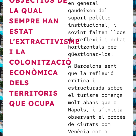
OBJECTIUS DE
en general
LA QUAL
gaudeixen del
suport polític
SEMPRE HAN
institucional, i
ESTAT
sovint falten llocs
de reflexió i debat
L’EXTRACTIVISME
horitzontals per
I LA
qüestionar-los.
COLONITZACIÓ
A Barcelona sent
ECONÒMICA
que la reflexió
crítica i
DELS
estructurada sobre
TERRITORIS
el turisme comença
molt abans que a
QUE OCUPA
Nàpols, i s’inicia
observant el procés
de ciutats com
Venècia com a