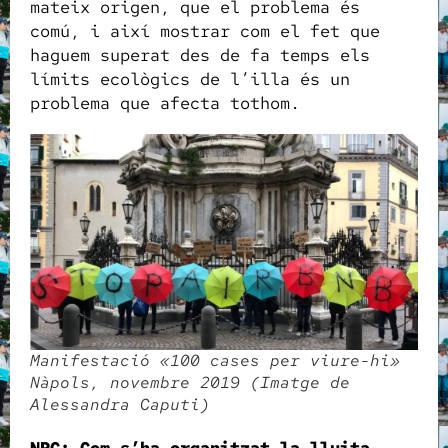
mateix origen, que el problema és
comú, i així mostrar com el fet que
haguem superat des de fa temps els
límits ecològics de l’illa és un
problema que afecta tothom.
Manifestació «100 cases per viure-hi»
Nàpols, novembre 2019 (Imatge de
Alessandra Caputi)
NRC: Com s’ha organitzat la lluita