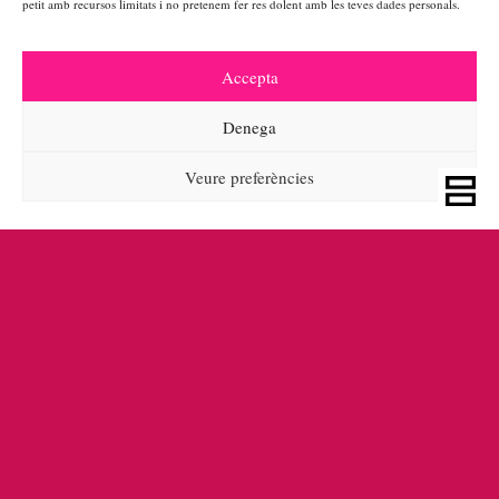
petit amb recursos limitats i no pretenem fer res dolent amb les teves dades personals.
Accepta
Denega
Veure preferències
POLÍTICA DE PRIVADESA
|
GALETES