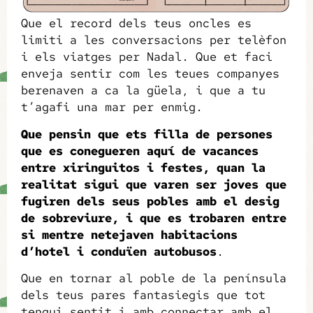
Que el record dels teus oncles es
limiti a les conversacions per telèfon
i els viatges per Nadal. Que et faci
enveja sentir com les teues companyes
berenaven a ca la güela, i que a tu
t’agafi una mar per enmig.
Que pensin que ets filla de persones
que es conegueren aquí de vacances
entre xiringuitos i festes, quan la
realitat sigui que varen ser joves que
fugiren dels seus pobles amb el desig
de sobreviure, i que es trobaren entre
si mentre netejaven habitacions
d’hotel i conduïen autobusos
.
Que en tornar al poble de la península
dels teus pares fantasiegis que tot
tengui sentit i amb connectar amb el