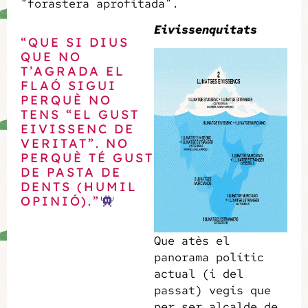
“forastera aprofitada”.
Eivissenquitats
“QUE SI DIUS
QUE NO
T’AGRADA EL
FLAÓ SIGUI
PERQUÈ NO
TENS “EL GUST
EIVISSENC DE
VERITAT”. NO
PERQUÈ TÉ GUST
DE PASTA DE
DENTS (HUMIL
OPINIÓ).”
Que atès el
panorama polític
actual (i del
passat) vegis que
per ser alcalde de