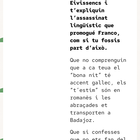
Eivissencs i
t’expliquin
l’assassinat
lingüístic que
promogué Franco,
com si tu fossis
part d’això.
Que no comprenguin
que a ca teua el
“bona nit” té
accent gallec, els
“t’estim” són en
romanès i les
abraçades et
transporten a
Badajoz.
Que si confesses
que no ets fan del