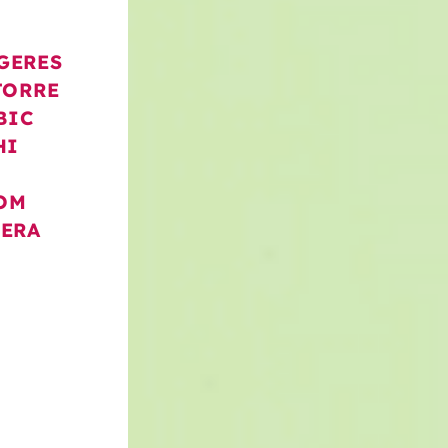
GERES
TORRE
BIC
HI
OM
MERA