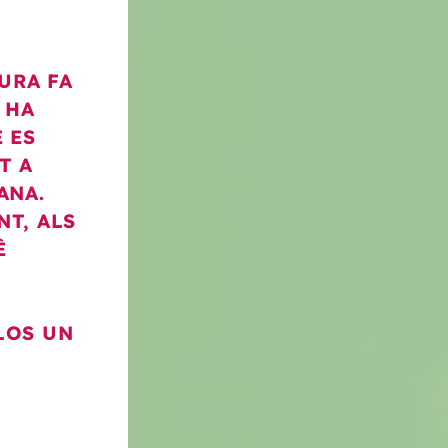
URA FA
 HA
 ES
T A
ANA.
T, ALS
È
LOS UN