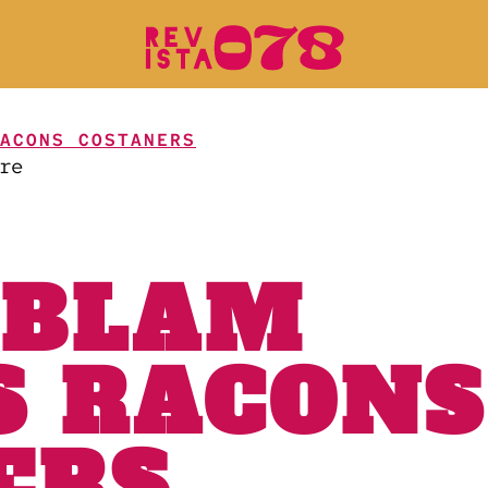
ACONS COSTANERS
re
IBLAM
S RACONS
ERS