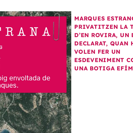
MARQUES ESTRAN
PRIVATITZEN LA 
D’EN ROVIRA, UN 
DECLARAT, QUAN 
VOLEN FER UN
ESDEVENIMENT C
UNA BOTIGA EFÍ