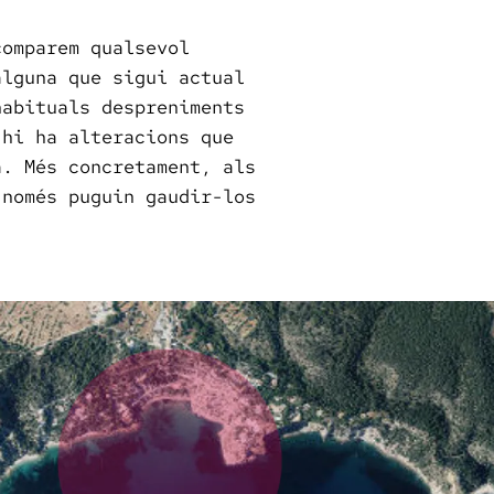
comparem qualsevol
alguna que sigui actual
habituals despreniments
 hi ha alteracions que
a. Més concretament, als
 només puguin gaudir-los