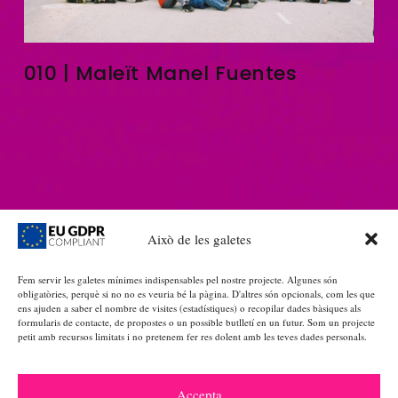
010 | Maleït Manel Fuentes
POLÍTICA DE PRIVADESA
|
GALETES
Això de les galetes
Fem servir les galetes mínimes indispensables pel nostre projecte. Algunes són
obligatòries, perquè si no no es veuria bé la pàgina. D'altres són opcionals, com les que
ens ajuden a saber el nombre de visites (estadístiques) o recopilar dades bàsiques als
INSTA
formularis de contacte, de propostes o un possible butlletí en un futur. Som un projecte
petit amb recursos limitats i no pretenem fer res dolent amb les teves dades personals.
Accepta